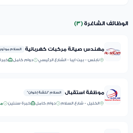
الوظائف الشاغرة
(3)
مهندس صيانة مركبات كهربائية
السلام موتورز
نابلس - بيت ايبا - الشارع الرئيسي
دوام كامل
خبرة
موظفة استقبال
السلام "نتشة إخوان"
الخليل - شارع السلام
دوام كامل
خبرة سنتين
منذ 3