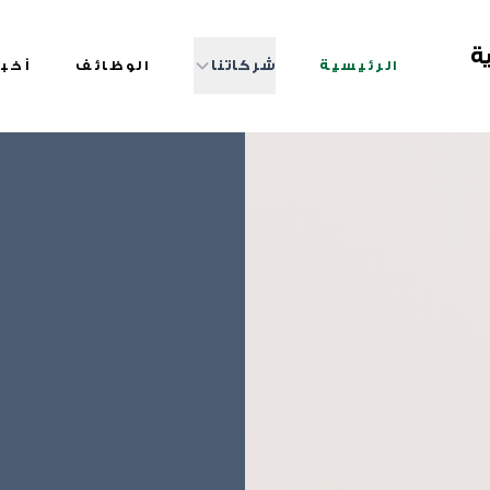
ة
شركاتنا
الرئيسية
الوظائف
أخبا